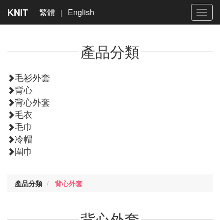
KNIT
繁體
English
|
Toggl
navig
產品分類
毛衫外套
背心
背心外套
毛衣
毛巾
冷帽
圍巾
產品分類
背心外套
背心外套