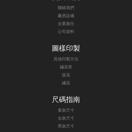
聯絡我們
廠房設備
企業責任
公司資料
圖樣印製
其他印製方法
繡花章
提花
繡花
尺碼指南
童裝尺寸
女裝尺寸
男裝尺寸