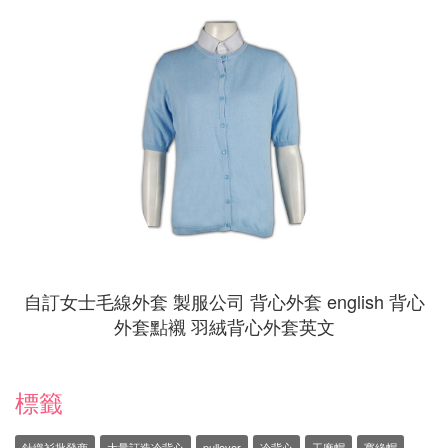
自訂女士毛線外套 製服公司 背心外套 english 背心
外套點襯 羽絨背心外套英文
標籤
針織衫批發商
大量訂造冷背心
pullover
冷背心
工廠帽
寬緣帽