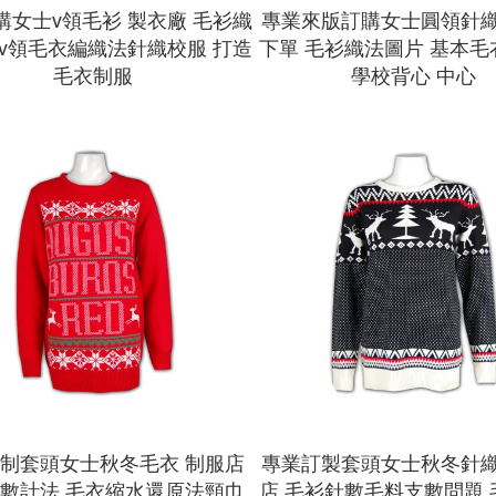
購女士v領毛衫 製衣廠 毛衫織
專業來版訂購女士圓領針織
 v領毛衣編織法針織校服 打造
下單 毛衫織法圖片 基本
毛衣制服
學校背心 中心
制套頭女士秋冬毛衣 制服店
專業訂製套頭女士秋冬針織
數計法 毛衣縮水還原法頸巾
店 毛衫針數毛料支數問題