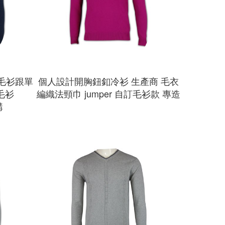
 毛衫跟單
個人設計開胸鈕釦冷衫 生產商 毛衣
動毛衫
編織法頸巾 jumper 自訂毛衫款 專造
購