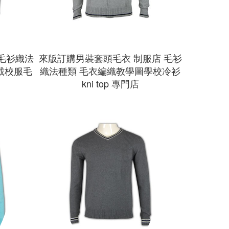
 毛衫織法
來版訂購男裝套頭毛衣 制服店 毛衫
載校服毛
織法種類 毛衣編織教學圖學校冷衫
kni top 專門店