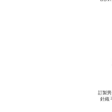
訂製男
針織