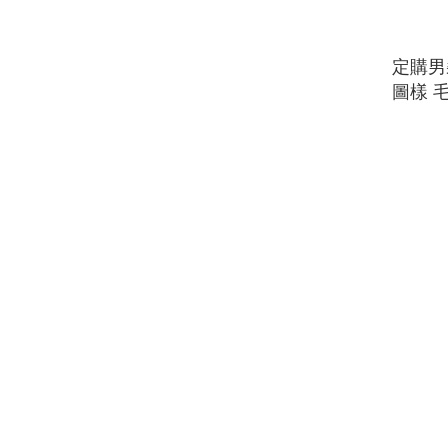
定購男
圖樣 