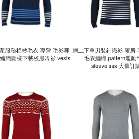
產服務棉紗毛衣 專營 毛衫種
網上下單男裝針織衫 廠房
編織圖樣下載校服冷衫 vests
毛衣編織 pattern運
sleevelsss 大量訂