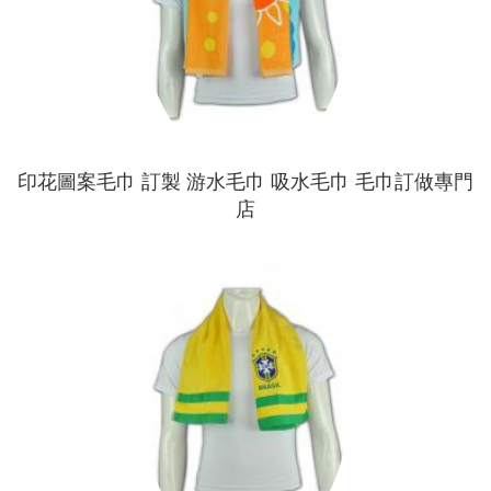
印花圖案毛巾 訂製 游水毛巾 吸水毛巾 毛巾訂做專門
店