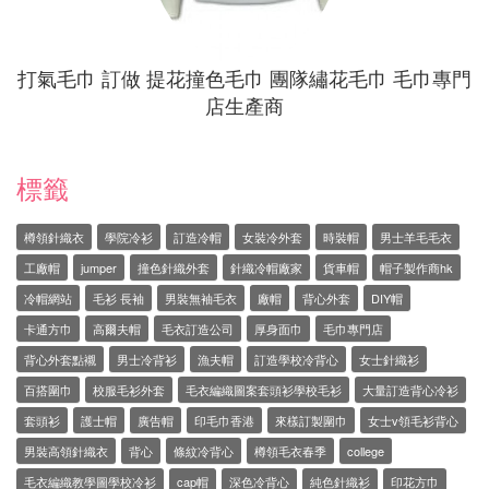
打氣毛巾 訂做 提花撞色毛巾 團隊繡花毛巾 毛巾專門
店生產商
標籤
樽領針織衣
學院冷衫
訂造冷帽
女裝冷外套
時裝帽
男士羊毛毛衣
工廠帽
jumper
撞色針織外套
針織冷帽廠家
貨車帽
帽子製作商hk
冷帽網站
毛衫 長袖
男裝無袖毛衣
廠帽
背心外套
DIY帽
卡通方巾
高爾夫帽
毛衣訂造公司
厚身面巾
毛巾專門店
背心外套點襯
男士冷背衫
漁夫帽
訂造學校冷背心
女士針織衫
百搭圍巾
校服毛衫外套
毛衣編織圖案套頭衫學校毛衫
大量訂造背心冷衫
套頭衫
護士帽
廣告帽
印毛巾香港
來樣訂製圍巾
女士v領毛衫背心
男裝高領針織衣
背心
條紋冷背心
樽領毛衣春季
college
毛衣編織教學圖學校冷衫
cap帽
深色冷背心
純色針織衫
印花方巾