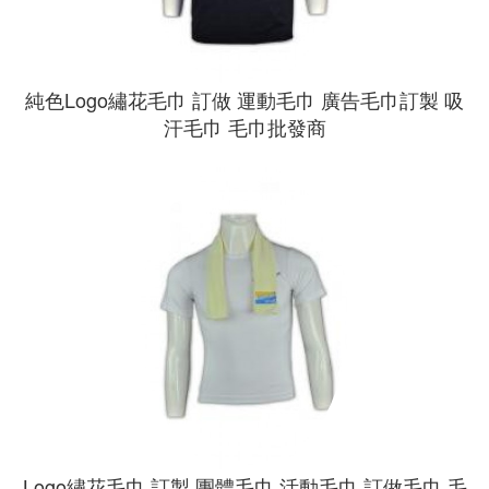
純色Logo繡花毛巾 訂做 運動毛巾 廣告毛巾訂製 吸
汗毛巾 毛巾批發商
Logo繡花毛巾 訂製 團體毛巾 活動毛巾 訂做毛巾 毛