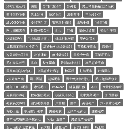
冷帽訂造公司
網帽
專門訂造冷巾
冷外套
男士樽領長袖套頭毛衣
擦汗健身毛巾
男士冷衫
納米毛巾
浴巾擦汗
羊毛冷外套
繡LOGO毛巾
冷衫專門店
獨家款針織衫
織法手襪
毛衫訂做
圍巾圖樣選擇
針織外套公司
面巾
訂做
圍巾供貨商
頸巾生產商
休閒帽製作
毛衣編織法頸巾
針織衫批發商
淨色冷背衫
提花圖案套頭衫冷背心
訂造秋冬絹絲針織衫
英倫格子圍巾
職業帽
冷外套款式訂造
冷衫外套
無袖針織衫
學校冷外套
工業用毛巾
毛衫織法種類
浴巾
秋冬圍巾
最新款針織衫
專門訂造毛巾
圖案套頭衫冷背心
來圖訂造針織衫
棉耳帽
打氣毛巾
針織圍巾
V領針織外套
圍巾團購
割絨毛巾
男士v領針織背心
毛巾超強吸水力
絲印LOGO毛巾
專營毛巾
knitwear
繡花帽訂做
浴巾
大量批發冷帽
男裝絹絲冷衫
秋冬混紡毛衣
校院風冷背心
吸水力高 毛巾
加長開衫
毛衣英文冷帽
圓領毛衣外套
貝蕾帽
圍巾
美容毛巾
深V領背心毛衣
背心工廠
吸濕排汗毛巾
男裝毛衣
套頭羊毛背心
開襟毛衣
基本毛衣編織法學校背心
來版訂造圍巾
男裝兔羊毛毛衣
女士毛衫外套製衣廠
表演帽
繡花毛巾
女裝針織衫
騎士帽