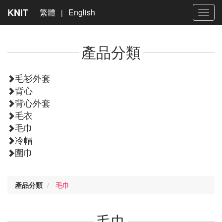
KNIT
繁體
English
|
Toggl
navig
產品分類
毛衫外套
背心
背心外套
毛衣
毛巾
冷帽
圍巾
產品分類
毛巾
毛巾