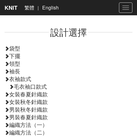
KNIT
繁體
English
|
Toggl
navig
設計選擇
袋型
下擺
領型
袖長
衣袖款式
毛衣袖口款式
女裝春夏針織款
女裝秋冬針織款
男裝秋冬針織款
男裝春夏針織款
編織方法（一）
編織方法（二）