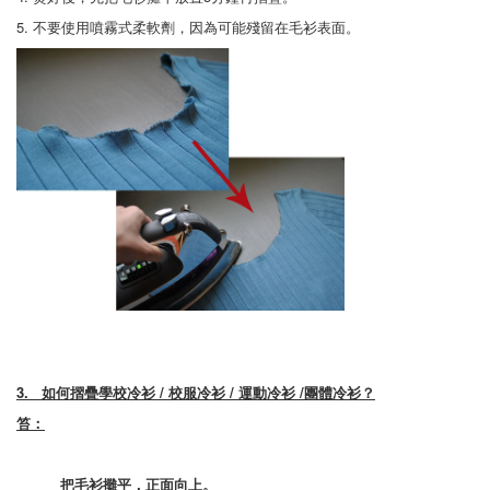
5. 不要使用噴霧式柔軟劑，因為可能殘留在毛衫表面。
3.
如何摺疊
學校冷衫 / 校服冷衫 / 運動冷衫 /團體冷衫
？
笞：
把毛衫攤平，正面向上。