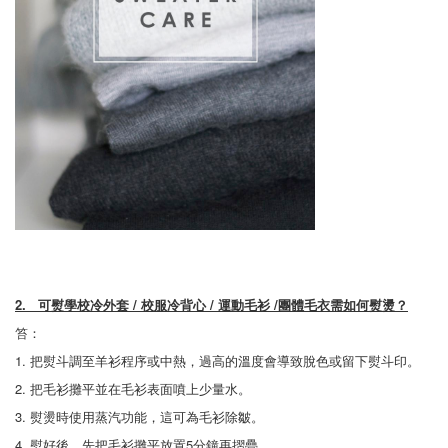
2.
可熨
學校冷外套 / 校服冷背心 / 運動毛衫 /團體毛衣
需如何熨燙？
笞：
1. 把熨斗調至羊衫程序或中熱，過高的溫度會導致脫色或留下熨斗印。
2. 把毛衫攤平並在毛衫表面噴上少量水。
3. 熨燙時使用蒸汽功能，這可為毛衫除皺。
4. 熨好後，先把毛衫攤平放置5分鐘再摺疊。