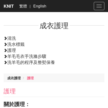
KNIT
繁體
English
|
Toggl
navig
成衣護理
清洗
洗水標籤
護理
羊毛毛衣手洗滌步驟
洗羊毛的程序及整熨保養
成衣護理
護理
護理
關於護理：