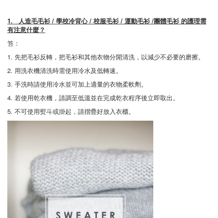
1.
人造毛毛衫 /
學校冷背心 /
校服毛衫 /
運動毛衫 /
團體毛衫
的護理需
有注意什麼？
笞：
1. 先把毛衫反轉，把毛衫和其他衣物分開清洗，以減少不必要的磨擦。
2. 用洗衣機清洗時需使用冷水及低轉速。
3. 手洗時請使用冷水並可加上適量的衣物柔軟劑。
4. 若使用乾衣機，請調至低溫並在完成乾衣程序後立即取出。
5. 不可使用熨斗或掛起，請摺疊好放入衣櫃。