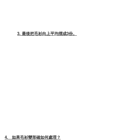
3. 最後把毛衫向上平均摺成3份。
4.
如果毛衫變形確如何處理？