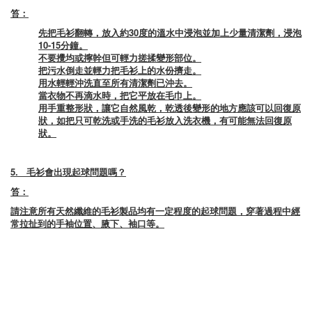
笞：
先把毛衫翻轉，放入約30度的溫水中浸泡並加上少量清潔劑，浸泡
10-15分鐘。
不要攪均或擰幹但可輕力搓揉變形部位。
把污水倒走並輕力把毛衫上的水份擠走。
用水輕輕沖洗直至所有清潔劑已沖去。
當衣物不再滴水時，把它平放在毛巾上。
用手重整形狀，讓它自然風乾，乾透後變形的地方應該可以回復原
狀，如把只可乾洗或手洗的毛衫放入洗衣機，有可能無法回復原
狀。
5.
毛衫會出現起球問題嗎？
笞：
請注意所有天然纖維的毛衫製品均有一定程度的起球問題，穿著過程中經
常拉扯到的手袖位置、腋下、袖口等。