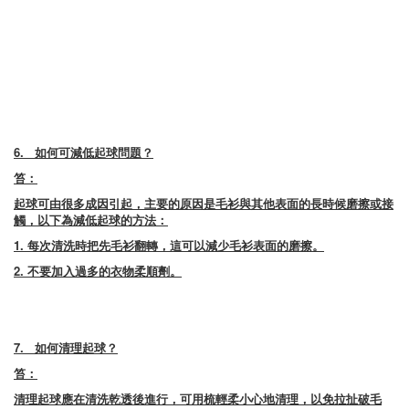
6.
如何可減低起球問題？
笞：
起球可由很多成因引起，主要的原因是毛衫與其他表面的長時候磨擦或接
觸，以下為減低起球的方法：
1. 每次清洗時把先毛衫翻轉，這可以減少毛衫表面的磨擦。
2. 不要加入過多的衣物柔順劑。
7.
如何清理起球？
笞：
清理起球應在清洗乾透後進行，可用梳輕柔小心地清理，以免拉扯破毛