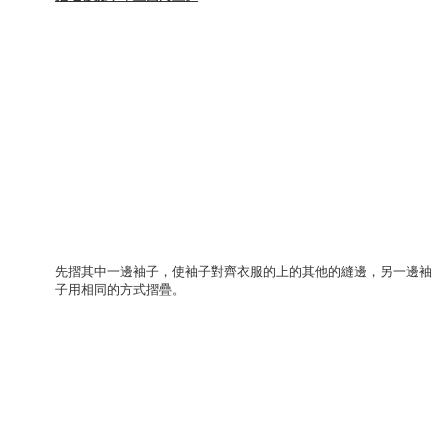
先摺其中一邊袖子，使袖子對齊衣服的上的其他的縫邊，另一邊袖
子用相同的方式摺疊。