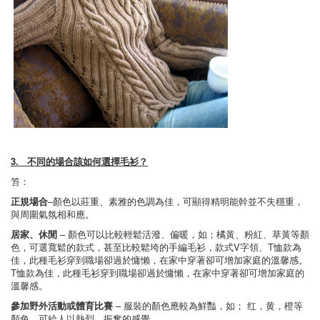
3. 不同的場合該如何選擇毛衫？
笞：
正規場合
–顏色以莊重、素雅的色調為佳，可顯得精明能幹並不失穩重，
與周圍氣氛相和應。
居家、休閒
– 顏色可以比較輕鬆活潑、偏暖，如；橘黃、粉紅、草黃等顏
色，可選寬鬆的款式，甚至比較鬆垮的手編毛衫，款式V字領、T恤款為
佳，此種毛衫穿到職場卻過於慵懶，在家中穿著卻可增加家庭的溫馨感。
T恤款為佳，此種毛衫穿到職場卻過於慵懶，在家中穿著卻可增加家庭的
溫馨感。
參加野外活動或體育比賽
– 服裝的顏色應較為鮮豔，如； 红，黄，橙等
顏色，可給人以熱烈、振奮的感覺。