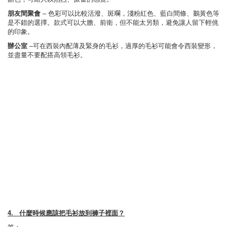
朋友間聚會
– 色彩可以比較活潑、斑斕，淺粉紅色、藍白間條、鵝黃色等
是不錯的選擇。款式可以大膽、前衛，但不能太另類，避免讓人留下輕佻
的印象。
辦公室
–可在西裝內配薄及緊身的毛衫，過厚的毛衫可能會令西裝變形，
並盡量不要配搭高領毛衫。
4. 什麼時候應該把毛衫放到褲子裡面？
笞：