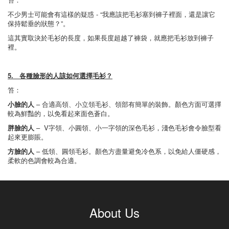
不少男士可能會有這樣的疑惑 - “我應該把毛衫塞到褲子裡面，還是讓它
保持鬆垂的狀態？”。
這其實取決於毛衫的長度，如果長度超越了褲袋，就應把毛衫放到褲子
裡。
5. 各種臉形的人該如何選擇毛衫？
笞：
小臉的人
– 合適高領、小立領毛衫、領部有簡單的裝飾。顏色方面可選擇
較為鮮豔的，以免看起來面色蒼白。
胖臉的人
– V字領、小圓領、小一字領的深色毛衫，淺色毛衫會令臉型看
起來更膨賬。
方臉的人
– 低領、圓領毛衫。顏色方盡量避免冷色系，以免給人僵硬感，
柔軟的色調會較為合適。
About Us