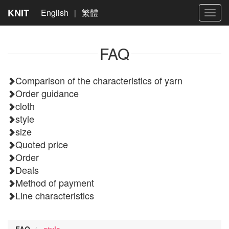
KNIT
English
繁體
|
Toggl
navig
FAQ
Comparison of the characteristics of yarn
Order guidance
cloth
style
size
Quoted price
Order
Deals
Method of payment
Line characteristics