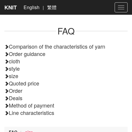
KNIT
English
繁體
|
Toggl
navig
FAQ
Comparison of the characteristics of yarn
Order guidance
cloth
style
size
Quoted price
Order
Deals
Method of payment
Line characteristics