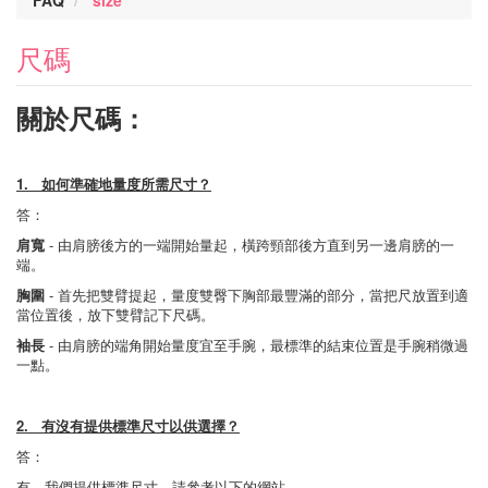
FAQ
size
尺碼
關於尺碼：
1. 如何準確地量度所需尺寸？
答：
肩寬
- 由肩膀後方的一端開始量起，橫跨頸部後方直到另一邊肩膀的一
端。
胸圍
- 首先把雙臂提起，量度雙臀下胸部最豐滿的部分，當把尺放置到適
當位置後，放下雙臂記下尺碼。
袖長
- 由肩膀的端角開始量度宜至手腕，最標準的結束位置是手腕稍微過
一點。
2. 有沒有提供標準尺寸以供選擇？
答：
有，我們提供標準尺寸，請參考以下的網站。