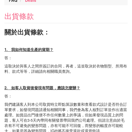
FAQ
Deals
出貨條款
關於出貨條款：
1. 我如何知道生產的貨期？
答：
這取決於與客人之間所簽訂的合同，再者，這並取決於衣物類型、所用布
料、款式等等，詳細請向相關職員查詢。
2. 如客人取貨後發現有問題，應該怎麼辦？
答：
我們建議客人到本公司取貨時立即點算該數量和查看款式設計是否符合訂
單要求，如發現問題請通知相關同事，我們會為客人核對訂單並作出適當
處理。如貨品出門後便不作任何數量上的爭議，但如果發現品質上的問
題，客人可在3-5天內帶同有關發票帶回我們公司處理。但請注意由於毛
衣有不可避免的變形問題，亦有可能不可回復，而變形的幅度亦可能較
大，如果是因為變形問題，IGift將不接受退款或退貨申請。