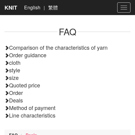
KNIT
English
繁體
|
Toggl
navig
FAQ
Comparison of the characteristics of yarn
Order guidance
cloth
style
size
Quoted price
Order
Deals
Method of payment
Line characteristics