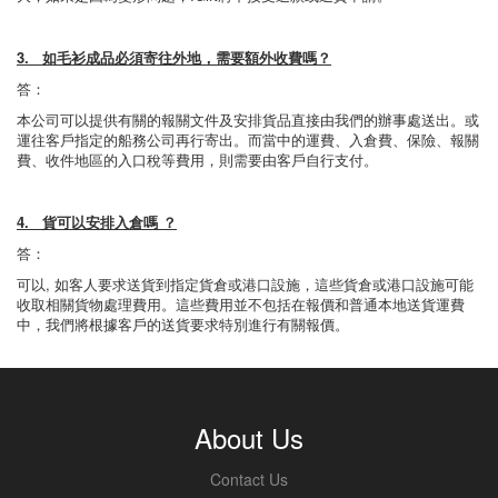
3. 如毛衫成品必須寄往外地，需要額外收費嗎？
答：
本公司可以提供有關的報關文件及安排貨品直接由我們的辦事處送出。或
運往客戶指定的船務公司再行寄出。而當中的運費、入倉費、保險、報關
費、收件地區的入口稅等費用，則需要由客戶自行支付。
4. 貨可以安排入倉嗎 ？
答：
可以, 如客人要求送貨到指定貨倉或港口設施，這些貨倉或港口設施可能
收取相關貨物處理費用。這些費用並不包括在報價和普通本地送貨運費
中，我們將根據客戶的送貨要求特別進行有關報價。
About Us
Contact Us