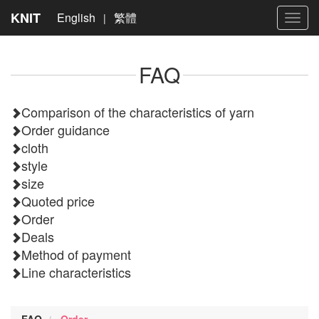
KNIT
English
繁體
|
Toggl
navig
FAQ
Comparison of the characteristics of yarn
Order guidance
cloth
style
size
Quoted price
Order
Deals
Method of payment
Line characteristics