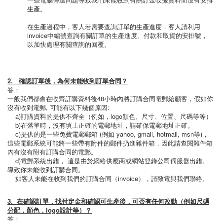
生產。
在生產過程中，客人若需要查詢訂單的生產進度，客人請利用
invoice中編號查詢有關訂單的生產進度、付款和取貨的安排號，
以加快處理有關查詢的回覆。
2. 確認訂單後，為何未能收到訂單合同？
答：
一般我們都會在收齊訂購資料後48小時內將訂購合同電郵給顧客，假如你
沒有收到電郵, 可能有以下幾個原因:
a)訂購資料的提供不齊全（例如，logo顏色、尺寸、位置、尺碼等等）
b)在落單時，沒有填上正確的電郵地址，請確保電郵地址正確。
c)提供的是一些免費電郵郵箱 (例如 yahoo, gmail, hotmail, msn等)，
這些電郵系統可能將一些帶有附件的郵件扔進雜件箱，因此請查閱雜件箱
內有沒有附有訂購合同的電郵。
d)電郵系統出錯， 這是由於網絡供應商或網站登錄公司伺服器出錯。
導致你未能收到訂購合同。
如客人未能在收到我們的訂購合同（invoice），請致電與我們聯絡。
3. 在確認訂單，找付定金和確認可生產後，可否有任何改動（例如尺碼
分配，顏色，logo設計等）？
答：