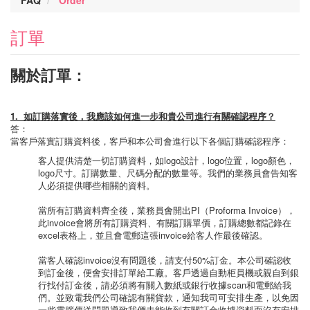
FAQ
Order
訂單
關於訂單：
1. 如訂購落實後，我應該如何進一步和貴公司進行有關確認程序？
答：
當客戶落實訂購資料後，客戶和本公司會進行以下各個訂購確認程序：
客人提供清楚一切訂購資料，如logo設計，logo位置，logo顏色，
logo尺寸。訂購數量、尺碼分配的數量等。我們的業務員會告知客
人必須提供哪些相關的資料。
當所有訂購資料齊全後，業務員會開出PI（Proforma Invoice），
此invoice會將所有訂購資料、有關訂購單價，訂購總數都記錄在
excel表格上，並且會電郵這張invoice給客人作最後確認。
當客人確認invoice沒有問題後，請支付50%訂金。本公司確認收
到訂金後，便會安排訂單給工廠。客戶透過自動柜員機或親自到銀
行找付訂金後，請必須將有關入數紙或銀行收據scan和電郵給我
們。並致電我們公司確認有關貨款，通知我司可安排生產，以免因
一些電腦傳送問題導致我們未能收到有關訂金收據資料而沒有安排