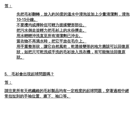
笞：
先把毛衫翻轉，放入約30度的溫水中浸泡並加上少量清潔劑，浸泡
10-15分鐘。
不要攪均或擰幹但可輕力搓揉變形部位。
把污水倒走並輕力把毛衫上的水份擠走。
用水輕輕沖洗直至所有清潔劑已沖去。
當衣物不再滴水時，把它平放在毛巾上。
用手重整形狀，讓它自然風乾，乾透後變形的地方應該可以回復原
狀，如把只可乾洗或手洗的毛衫放入洗衣機，有可能無法回復原
狀。
5.
毛衫會出現起球問題嗎？
笞：
請注意所有天然纖維的毛衫製品均有一定程度的起球問題，穿著過程中經
常拉扯到的手袖位置、腋下、袖口等。