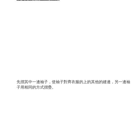
先摺其中一邊袖子，使袖子對齊衣服的上的其他的縫邊，另一邊袖
子用相同的方式摺疊。