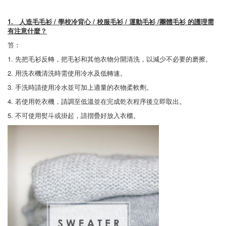
1.
人造毛毛衫 /
學校冷背心 /
校服毛衫 /
運動毛衫 /
團體毛衫
的護理需
有注意什麼？
笞：
1. 先把毛衫反轉，把毛衫和其他衣物分開清洗，以減少不必要的磨擦。
2. 用洗衣機清洗時需使用冷水及低轉速。
3. 手洗時請使用冷水並可加上適量的衣物柔軟劑。
4. 若使用乾衣機，請調至低溫並在完成乾衣程序後立即取出。
5. 不可使用熨斗或掛起，請摺疊好放入衣櫃。