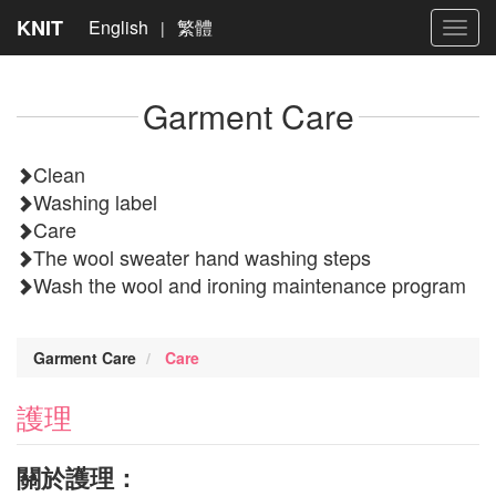
KNIT
English
繁體
|
Toggl
navig
Garment Care
Clean
Washing label
Care
The wool sweater hand washing steps
Wash the wool and ironing maintenance program
Garment Care
Care
護理
關於護理：