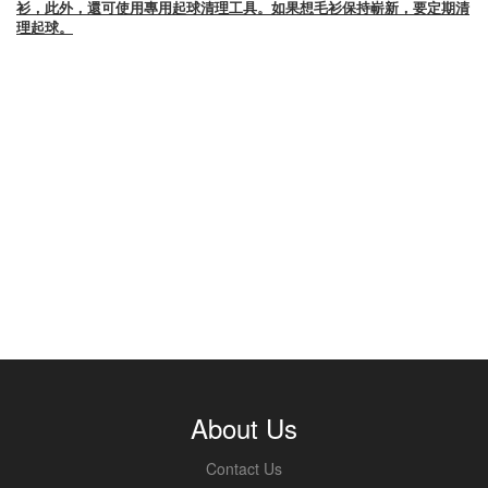
衫，此外，還可使用專用起球清理工具。如果想毛衫保持嶄新，要定期清
理起球。
About Us
Contact Us