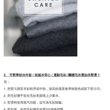
2.
可熨
學校冷外套 / 校服冷背心 / 運動毛衫 /團體毛衣
需如何熨燙？
笞：
1. 把熨斗調至羊衫程序或中熱，過高的溫度會導致脫色或留下熨斗印。
2. 把毛衫攤平並在毛衫表面噴上少量水。
3. 熨燙時使用蒸汽功能，這可為毛衫除皺。
4. 熨好後，先把毛衫攤平放置5分鐘再摺疊。