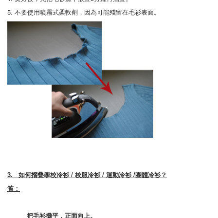
5. 不要使用噴霧式柔軟劑，因為可能殘留在毛衫表面。
3.
如何摺疊
學校冷衫 / 校服冷衫 / 運動冷衫 /團體冷衫
？
笞：
把毛衫攤平，正面向上。