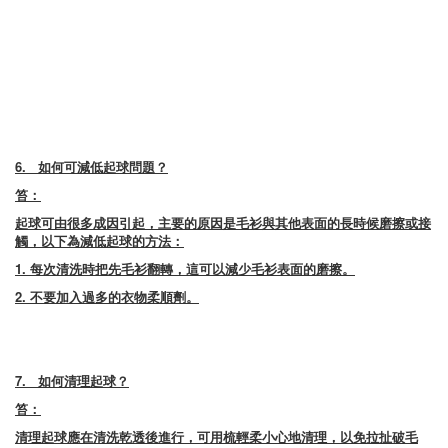
6.
如何可減低起球問題？
笞：
起球可由很多成因引起，主要的原因是毛衫與其他表面的長時候磨擦或接
觸，以下為減低起球的方法：
1. 每次清洗時把先毛衫翻轉，這可以減少毛衫表面的磨擦。
2. 不要加入過多的衣物柔順劑。
7.
如何清理起球？
笞：
清理起球應在清洗乾透後進行，可用梳輕柔小心地清理，以免拉扯破毛