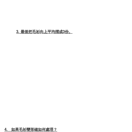
3. 最後把毛衫向上平均摺成3份。
4.
如果毛衫變形確如何處理？