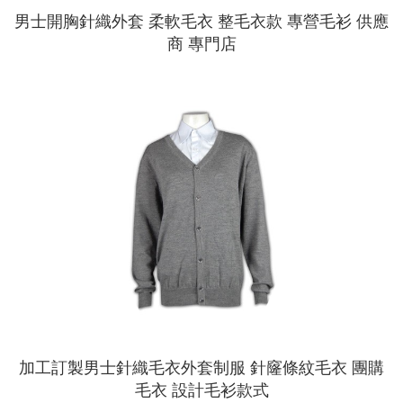
男士開胸針織外套 柔軟毛衣 整毛衣款 專營毛衫 供應
商 專門店
加工訂製男士針織毛衣外套制服 針窿條紋毛衣 團購
毛衣 設計毛衫款式