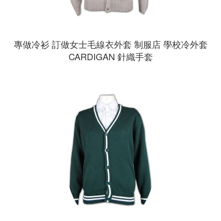
專做冷衫 訂做女士毛線衣外套 制服店 學校冷外套
CARDIGAN 針織手套