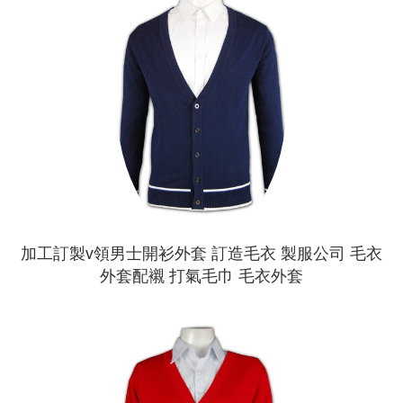
加工訂製v領男士開衫外套 訂造毛衣 製服公司 毛衣
外套配襯 打氣毛巾 毛衣外套