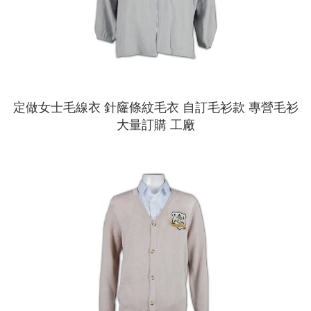
定做女士毛線衣 針窿條紋毛衣 自訂毛衫款 專營毛衫
大量訂購 工廠