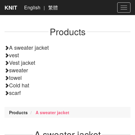
KNIT
English
繁體
|
Toggl
navig
Products
A sweater jacket
vest
Vest jacket
sweater
towel
Cold hat
scarf
Products
A sweater jacket
A sweater jacket