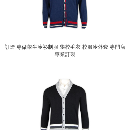
訂造 專做學生冷衫制服 學校毛衣 校服冷外套 專門店
專業訂製