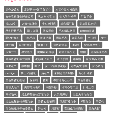
深色冷背衫
定製男士v領毛衣背心
冷背心款冷衫織法
女士毛線外套製服公司
男裝無袖毛衣
個人設計帽子
訂製毛巾
混紡冷衫
V領針織外套
冷衫專門店
絲印帽訂製
提花圖案冷背心
秋冬混紡毛衣
圍巾公司
條紋圍巾
毛衫織法教學
pattern高針
間紋針織衫
打氣毛巾
擦汗浴巾
團購毛衣
印花方巾
空頂帽
女士
護士帽
無袖針織衫
無袖冷衫
拼色針織衫
DIY帽
髮廊專用毛巾
卡通方巾
專營毛巾
開胸鈕釦冷衫
針織外套公司
網帽
男裝套頭毛衣
男裝冷背心款式圓領
毛衫織法圖片
織法手襪
針織帽
吸水力高 毛巾
瑜伽毛巾
披巾帽
帽平
女士v領尖領毛衫
毛衣英文冷帽
背心廠房
cardigan
男士v領背心
油毛巾
來圖訂造針織衫
背心針織衫
黑色冷背心批發
保安帽
禮帽
專營冷背心公司
淨色冷背心
美容大毛巾
美容專用毛巾
學院冷衫
冷背心專門店
針織上衣
高領毛衣
男士樽領長袖套頭毛衣
女裝針織衫
男裝兔羊毛毛衣
男士拉鏈長袖保暖毛衣
冷背心批發商
專業訂造毛巾
V領毛衣
時裝帽
毛衣編織法學校冷背心
爵士帽
貝蕾帽
套頭兔毛針織衫
三角尖帽