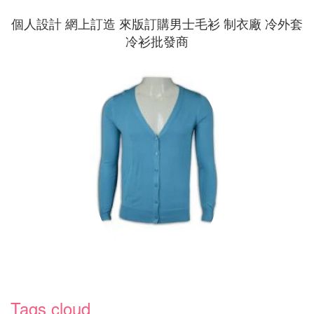
個人設計 網上訂造 來版訂購男士毛衫 制衣廠 冷外套
冷衫批發商
Tags cloud