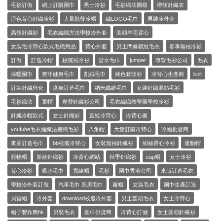
毛衫訂做
網上訂購圍巾
男士冷衫
毛衫織法圖樣
樽領針織衣
淨色背心針織冷衫
大量批發冷帽
繡LOGO毛巾
男裝冷外套
高領針織衫
毛衣編織方法學校冷外套
套頭羊毛背心
女裝毛冷背心款式毛織用品
背心外套
男士間條橫紋毛衣
春季無袖冷衫
訂做
訂造冷帽
校院風冷衫
游水毛巾
jumper
專營毛衫公司
毛衣
保暖圍巾
擦汗健身毛巾
割絨毛巾
純色套頭衫
冷背心生產商
knit
訂製針織外套
度身訂造毛巾
納米纖維毛巾
女裝針織混紡毛衫
毛衫織法
軍帽
專營針織衫公司
毛衣編織教學圖學校冷衫
針織冷帽款式
女士針織衫
直紋冷背心
冷背心廠
youtube毛衣編織法機織毛衫
八角帽
大量訂購冷背心
冷帽批發商
來圖訂造毛巾
bb校服冷背心
女裝無袖針織衫
絹絲背心冷衫
運動帽
寵物帽
新款針織衫
冷背心網站
秋季針織衫
cap帽
女士冷衫
背心冷衫
吸水毛巾
寬緣帽
毛衫
圍巾香港公司
來版訂造毛衣
學校冷外套訂做
汽車毛巾 廚房毛巾
廠帽
女裝毛衣
圍巾生產訂造
貝雷帽
冷外套
download校服冷外套
男士套頭毛衣
女士冷背心
帽子製作商hk
男裝毛衣
圍巾供貨商
冷背心訂做
女士圓領針織衫