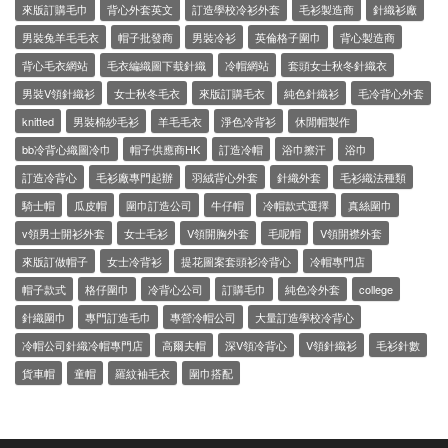
來版訂購毛巾
背心外套英文
訂造學校冷衫外套
毛衫製造商
針織衫廠
男裝兔羊毛毛衣
帽子批發商
男裝冷衫
英倫格子圍巾
背心製造商
背心毛衣網站
毛衣編織圖下蛓針織
冷帽網站
套頭女士秋冬針織衣
男裝V領針織衫
女士秋冬毛衣
來版訂購毛衣
純色針織衫
毛冷背心外套
knitted
男裝棉紗毛衫
羊毛毛衣
淨色冷背衫
休閒帽製作
bb冷背心織圖冷巾
帽子供應商HK
訂造冷帽
浴巾擦汗
浴巾
訂造冷背心
毛衫廠專門起辦
羽絨背心外套
針織外套
毛衫織法種類
騎士帽
瓜皮帽
圍巾訂造公司
牛仔帽
冷帽款式選擇
真絲圍巾
v領男士開衫外套
女士毛衫
V領開胸外套
毛呢帽
V領開襟外套
來版訂做帽子
女士冷背衫
提花圖案套頭衫冷背心
冷帽專門店
帽子款式
格仔圍巾
冷背心公司
訂購毛巾
純色冷外套
college
針織圍巾
專門訂造毛巾
專營冷帽公司
大量訂造學校冷背心
冷帽公司針織冷帽專門店
高爾夫帽
深V領冷背心
V領針織衫
毛衫針數
貨車帽
童帽
羅紋袖毛衣
圍巾搭配