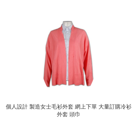
個人設計 製造女士毛衫外套 網上下單 大量訂購冷衫
外套 頭巾