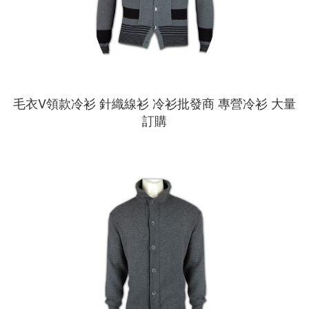
毛衣V領款冷衫 針織線衫 冷衫批發商 專營冷衫 大量
訂購