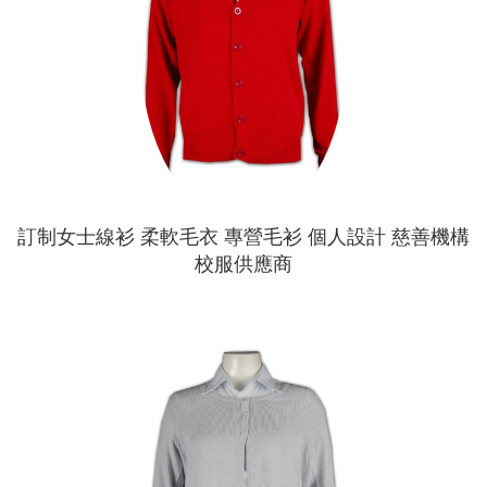
訂制女士線衫 柔軟毛衣 專營毛衫 個人設計 慈善機構
校服供應商