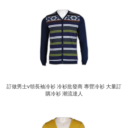
訂做男士v領長袖冷衫 冷衫批發商 專營冷衫 大量訂
購冷衫 潮流達人