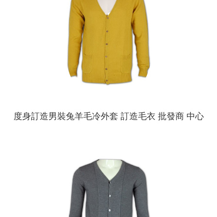
度身訂造男裝兔羊毛冷外套 訂造毛衣 批發商 中心