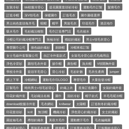
女裝冷衫
bb校服冷背心
提花圖案套頭衫冷衫
運動毛巾訂製
髮廊毛巾
訂造冷帽
深V領毛衣
保暖圍巾
訂造毛衣
圍巾圖樣選擇
男士純色套頭兔羊毛
呢帽
帽平
男裝毛衣
印花毛巾
酒店地巾
吸水毛巾
毛衫織法種類
毛巾訂造專門店
毛衣縮水
冷帽公司針織冷帽專門店
無袖冷衫
橫紋針織衫
男士v領毛衣背心
專營圍巾公司
撞色線針織衫
廚師帽
冷帽來樣訂製
女士毛線外套製服公司
自訂冷外套款式
女裝毛冷背心款式毛織用品
淨色冷背衫
圓領毛衣外套
披巾帽
廣告帽
漁夫帽
V領開胸外套
學校冷外套
套頭羊毛背心
背心冷衫
毛衫針數
毛衣生產商
jumper
網上下單
冷帽網站
運動毛巾印LOGO
專營毛巾
大量批發冷帽
訂製毛巾
時尚男士v領毛衫背心
針織上衣
度身訂造圍巾
女裝針織外套
印花針織外套
毛衫織法名稱
圍巾
混紡冷衫
帽子款式
羊毛毛呢冷帽
download校服冷外套
毛衣網站
knitwear
太陽帽
訂造秋冬針織冷帽
印花套頭衫
knit
無頂帽
機織冷衫
淨色背心針織冷衫
女士針織衫
羅紋袖毛衣
樽領針織衣
美容大毛巾
運動擦汗毛巾
毛衣編織圖
棉紗毛衫背心
男裝毛衣外套
職業帽
訂造黑色冷背心
訂造學校冷背心