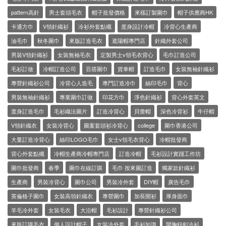
pattern高針
男士套頭毛衣
帽子批發價格
來樣訂製圍巾
帽子供應商HK
卡通方巾
V領針織衫
冷衫外套點襯
度身設計冷帽
冷背心生產商
油毛巾
秋冬圍巾
來版訂造毛衣
遮陽帽專門店
針織外套公司
男裝V領針織衫
女裝無袖毛衣
定製男士v領毛衣背心
毛巾訂造公司
毛衫訂做
冷帽訂造公司
百搭圍巾
貨車帽
訂造毛巾
女裝無袖針織衫
專營針織衫公司
冷背心人造毛
專門訂造冷巾
絲印毛巾
背心
男裝無袖針織衫
專業圍巾訂做
印花方巾
淨色針織衫
背心外套英文
度身訂造毛巾
毛衫織法圖片
訂造冷背心
貝蕾帽
深色冷背衫
牛仔帽
V領針織衣
女裝冷背心
圖案套頭衫冷背心
college
圍巾香港公司
大量訂造冷背心
絲印LOGO毛巾
女士v領毛衣背心
冷帽批發商
背心外套點襯
冷帽生產商冷帽專門店
訂造冷帽
毛衫設計實踐工作坊
圍巾批發商
春季
圍巾在線訂購
毛巾 按來圖訂造
獨家款針織衫
生產商
男裝冷背心
圍巾公司
男裝冷外套
DIY帽
廣告毛巾
英倫格子圍巾
女裝高領針織衣
專營圍巾
加長開衫
厚身面巾
羊毛冷外套
女裝毛衣
大沿帽
毛衫設計
專營針織衫公司
來版訂購毛衣
個人設計帽子
女裝冷外套
毛衫知識
開胸鈕釦冷衫