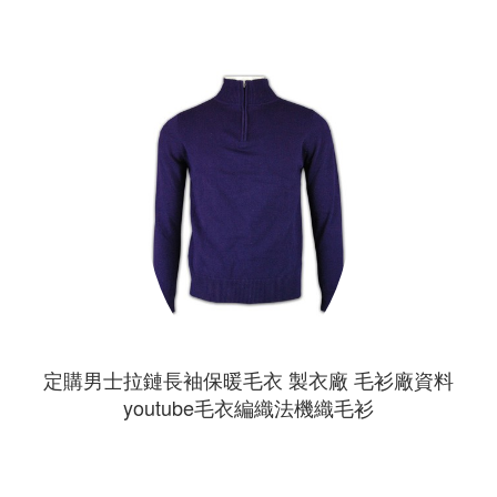
定購男士拉鏈長袖保暖毛衣 製衣廠 毛衫廠資料
youtube毛衣編織法機織毛衫