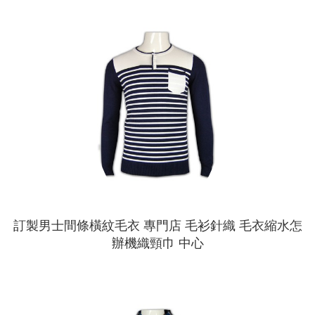
訂製男士間條橫紋毛衣 專門店 毛衫針織 毛衣縮水怎
辦機織頸巾 中心