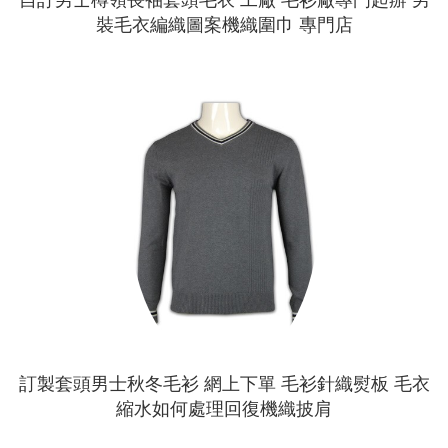
裝毛衣編織圖案機織圍巾 專門店
訂製套頭男士秋冬毛衫 網上下單 毛衫針織熨板 毛衣
縮水如何處理回復機織披肩