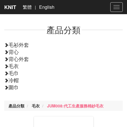
KNIT
繁體
English
|
Toggl
navig
產品分類
毛衫外套
背心
背心外套
毛衣
毛巾
冷帽
圍巾
產品分類
毛衣
JUM008:代工生產服務棉紗毛衣