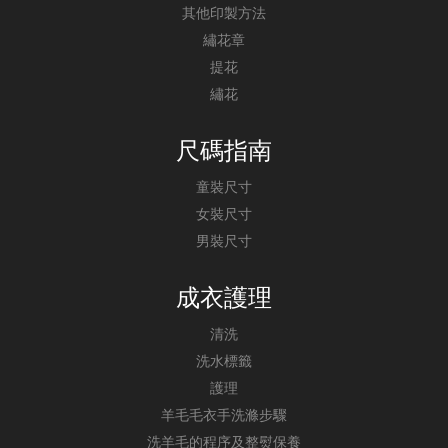
其他印製方法
繡花章
提花
繡花
尺碼指南
童裝尺寸
女裝尺寸
男裝尺寸
成衣護理
清洗
洗水標籤
護理
羊毛毛衣手洗滌步驟
洗羊毛的程序及整熨保養