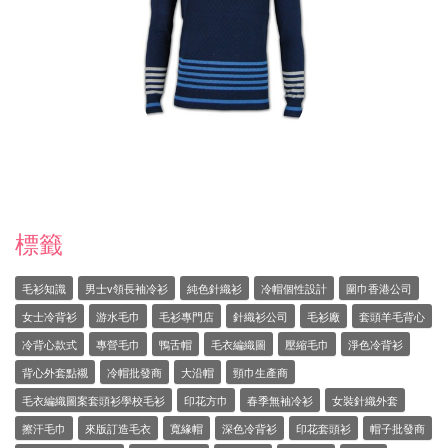
標籤
毛衫知識
男士v領長袖冷衫
純色針織衫
冷帽個性設計
圍巾香港公司
女士冷背衫
游水毛巾
毛衫專門店
針織衫公司
毛衫廠
套頭羊毛背心
冷背心款式
專營毛巾
鴨舌帽
毛衣編織圖
壓縮毛巾
淨色冷背衫
背心外套點襯
冷帽批發商
大沿帽
頸巾生產商
毛衣編織圖案套頭衫學校毛衫
印花方巾
春季無袖冷衫
女裝針織外套
擦汗毛巾
來版訂造毛衣
寬緣帽
深色冷背衫
印花套頭衫
帽子批發商