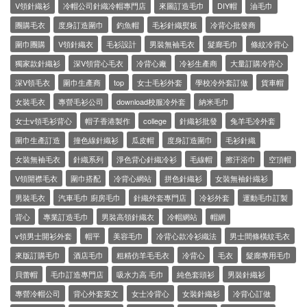
V領針織衫
冷帽公司針織冷帽專門店
來圖訂造毛巾
DIY帽
油毛巾
團購毛衣
度身訂造圍巾
釣魚帽
毛衫針織熨板
冷背心批發商
圍巾團購
V領針織衣
毛衫設計
男裝無袖毛衣
髮廊毛巾
條紋冷背心
獨家款針織衫
深V領背心毛衣
冷背心廠
冷衫生產商
大量訂購冷背心
深V領毛衣
圍巾生產商
top
女士毛衫外套
學校冷外套訂做
貨車帽
女裝毛衣
專營毛衫公司
download校服冷外套
納米毛巾
女士v領毛衫背心
帽子香港製作
college
針織衫批發
兔羊毛冷外套
圍巾生產訂造
撞色線針織衫
瓜皮帽
度身訂造圍巾
毛衫針織
女裝無袖毛衣
針織系列
淨色背心針織冷衫
毛線帽
擦汗浴巾
空頂帽
V領開襟毛衣
圍巾搭配
冷背心網站
拼色針織衫
女裝無袖針織衫
男裝毛衣
汽車毛巾 廚房毛巾
針織外套專門店
冷衫外套
運動毛巾訂製
背心
專業訂造毛巾
男裝高領針織衣
冷帽網站
帽網
v領男士開衫外套
帽平
美容毛巾
冷背心款冷衫織法
男士間條橫紋毛衣
來版訂購毛巾
酒店毛巾
粗精仿羊毛毛衣
冷背心
毛衣
髮廊專用毛巾
貝蕾帽
毛巾訂造專門店
吸水力高 毛巾
純色套頭衫
男裝針織衫
專營冷帽公司
背心外套英文
女士冷背心
女裝針織衫
冷背心訂做