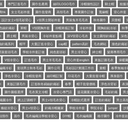
購
專門訂造毛巾
圍巾生產商
絲印LOGO毛巾
冷帽個性設計
騎士帽
校服
商hk
女士毛衫外套
圍巾批發商
高領毛衣
專業圍巾訂做
寬緣帽
背心外套
設計女士v領毛衫背心
v領男士開衫外套
男裝兔羊毛毛衣
秋冬圍巾
貝蕾帽
色線針織衫
軍帽
V領開胸外套
冷帽來樣訂製
冷衫外套
開胸鈕釦冷衫
秋季
巾
爵士帽
男裝冷背心
冷衫外套點襯
深V領背心毛衣
女士圓領針織衫
深色
袖針織系列
帽平
大量訂造冷背心
cap帽
pattern高針
毛衣網站
撞色針織衫
男裝套頭毛衣
學校冷外套訂做
純色套頭衫
男士冷背心
紳士帽
髮廊專用毛巾
V領冷背心
訂造毛巾
男士羊毛毛衣
背心外套english
來版訂購毛衣
保暖
編織冷衫
套頭男士秋冬毛衫
圍巾公司
毛衫設計實踐工作坊
童帽
春季無袖冷
淨色冷背心
冷帽批發商
絲印帽訂製
印花毛巾
大量批發冷帽
厚身面巾
巾
來版訂購毛巾
訂造秋冬絹絲針織衫
春季
帽子批發價格
淨色冷背衫
表
圍巾圖樣選擇
毛衣英文冷帽
冷背心專門店
提花圖案冷背心
毛衫針織
男
心織圖冷巾
網上訂購帽子
男士v領毛衣背心
冷帽款式選擇
訂造針織衫
男士高
條紋冷背心
男士v領背心
針織冷帽廠家
學校冷外套
學院冷衫
jumper
沙
法頸巾
面巾
毛衣編織法學校冷背心
DIY帽
毛衣編織圖
格仔圍巾
冷外套款