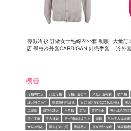
專做冷衫 訂做女士毛線衣外套 制服
大量訂
店 學校冷外套CARDIGAN 針織手套
冷外
標籤
冷帽專門店
訂造冷帽
冷帽訂造公司
來版訂造毛衣
披巾帽
繡LOGO毛巾
團體旅行帽訂造
女裝毛冷背心款式毛織用品
個人
工廠帽
繡花帽訂做
八角帽
訂做
美容毛巾
男士純色套頭
背心工廠
毛衣外套
男士間條橫紋毛衣
網帽
男裝毛衣編織圖
女裝冷背心
圍巾訂造公司
團購毛衣
度身設計冷帽
遮陽帽專