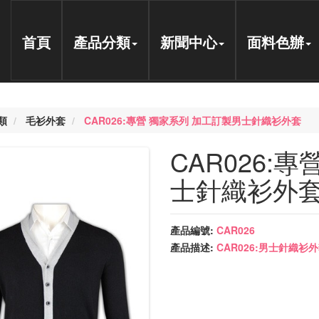
首頁
產品分類
新聞中心
面料色辦
類
毛衫外套
CAR026:專營 獨家系列 加工訂製男士針織衫外套
CAR026:
士針織衫外
產品編號:
CAR026
產品描述:
CAR026:男士針織衫