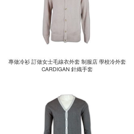
專做冷衫 訂做女士毛線衣外套 制服店 學校冷外套
CARDIGAN 針織手套