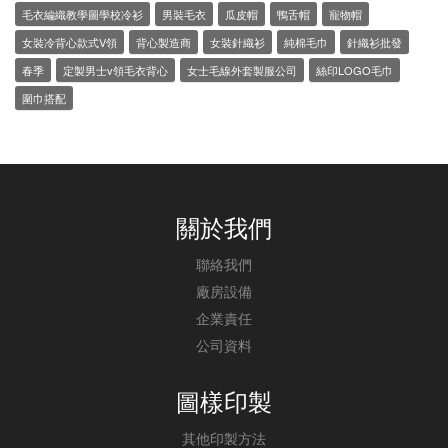
毛衣編織教學圖學校冷衫
男裝毛衣
瓜皮帽
鴨舌帽
寵物帽
女裝冷背心款式V領
背心製造商
女裝針織衫
純棉毛巾
針織衫批發
春季
定製男士v領毛衣背心
女士毛線外套製服公司
絲印LOGO毛巾
圍巾搭配
關於我們
聯絡我們
廠房設備
企業責任
公司資料
圖樣印製
其他印製方法