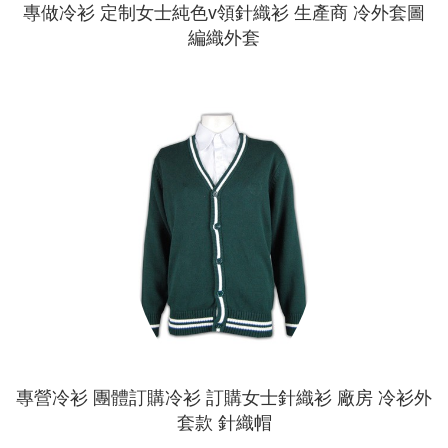
專做冷衫 定制女士純色v領針織衫 生產商 冷外套圖
編織外套
專營冷衫 團體訂購冷衫 訂購女士針織衫 廠房 冷衫外
套款 針織帽