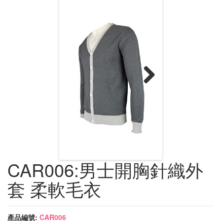
Next
CAR006:男士開胸針織外
套 柔軟毛衣
產品編號:
CAR006